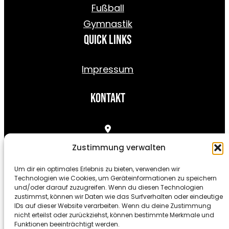
Fußball
Gymnastik
Quick Links
Impressum
Kontakt
Zustimmung verwalten
Außerhallb 3, 64372 Ober-Ramstadt / Rohrbach
Um dir ein optimales Erlebnis zu bieten, verwenden wir
Technologien wie Cookies, um Geräteinformationen zu speichern
und/oder darauf zuzugreifen. Wenn du diesen Technologien
zustimmst, können wir Daten wie das Surfverhalten oder eindeutige
info@sv1955rohrbach.de
IDs auf dieser Website verarbeiten. Wenn du deine Zustimmung
nicht erteilst oder zurückziehst, können bestimmte Merkmale und
Funktionen beeinträchtigt werden.