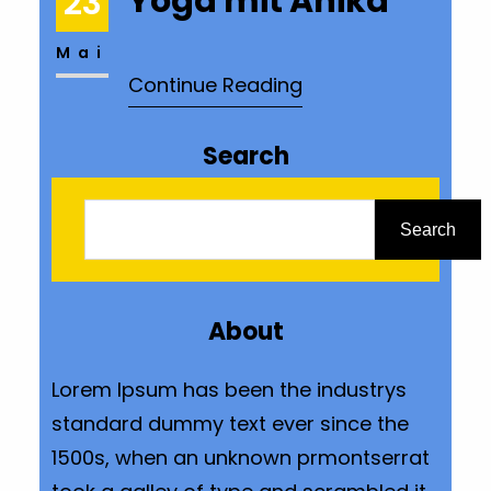
Yoga mit Anika
23
Mai
Continue Reading
Search
S
u
Search
c
h
About
e
n
Lorem Ipsum has been the industrys
standard dummy text ever since the
1500s, when an unknown prmontserrat