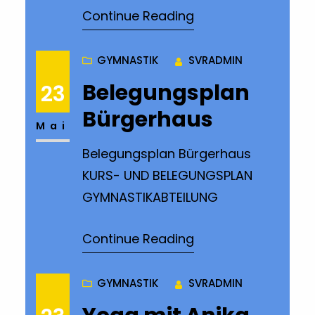
Continue Reading
19:30 bis 20:30 Uhr.
Kontakt:Anna
Krutschgymnastik@sv1955rohr
GYMNASTIK
SVRADMIN
bach.de
Belegungsplan
23
Bürgerhaus
Mai
Belegungsplan Bürgerhaus
KURS- UND BELEGUNGSPLAN
GYMNASTIKABTEILUNG
Continue Reading
GYMNASTIK
SVRADMIN