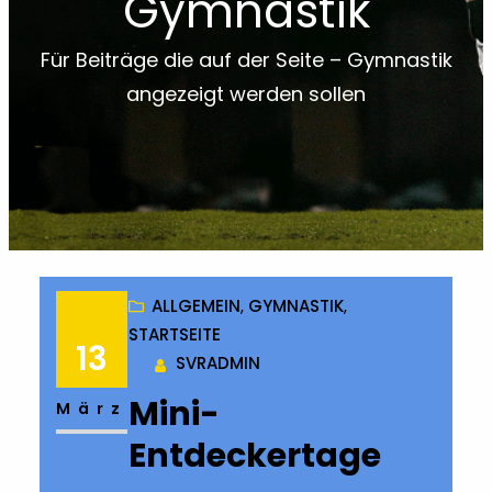
Gymnastik
Für Beiträge die auf der Seite – Gymnastik
angezeigt werden sollen
ALLGEMEIN
, 
GYMNASTIK
, 
STARTSEITE
13
SVRADMIN
Mini-
März
Entdeckertage