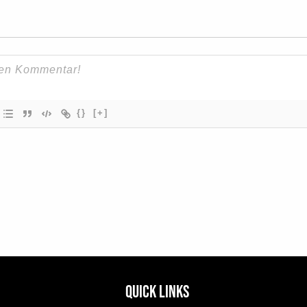
{}
[+]
Quick Links