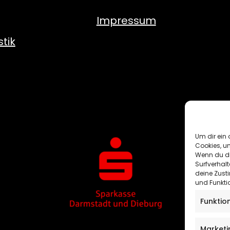
Impressum
tik
Um dir ein 
Cookies, u
Wenn du di
Surfverhalt
deine Zust
und Funkti
Funktio
Marketi