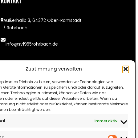
Kontakt
Außerhallb 3, 64372 Ober-Ramstadt
/ Rohrbach
info@sv1955rohrbach.de
Zustimmung verwalten
optimales Erlebnis zu bieten, verwenden wir Technologien wie
m Geräteinformationen zu speichern und/oder darauf zuzugreifen.
esen Technologien zustimmst, können wir Daten wie das
en oder eindeutige IDs auf dieser Website verarbeiten. Wenn du
immung nicht erteilst oder zurückziehst, können bestimmte Merkmale
onen beeinträchtigt werden.
nal
Immer aktiv
ng